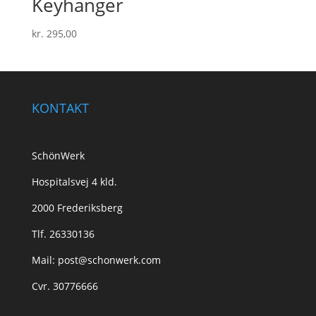
Keyhanger
kr.
295,00
KONTAKT
SchönWerk
Hospitalsvej 4 kld.
2000 Frederiksberg
Tlf. 26330136
Mail: post@schonwerk.com
Cvr. 30776666