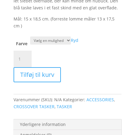
let slebet overflade, der kan minde om nubuck. Den
blå taske laves i et fast skind med en glat overflade.
Mål: 15 x 18,5 cm. (forreste lomme måler 13 x 17,5
cm )
Ryd
Farve
Pengekat
antal
Tilføj til kurv
Varenummer (SKU):
N/A
Kategorier:
ACCESSORIES
,
CROSSOVER TASKER
,
TASKER
Yderligere information
Anmeldelser (0)