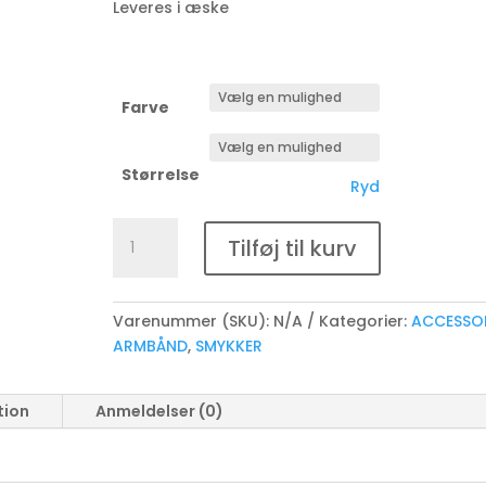
Leveres i æske
Farve
Størrelse
Ryd
Flettede
Tilføj til kurv
skindarmbånd
antal
Varenummer (SKU):
N/A
Kategorier:
ACCESSO
ARMBÅND
,
SMYKKER
tion
Anmeldelser (0)