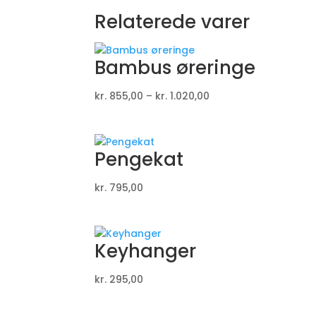
Relaterede varer
Bambus øreringe
Prisinterval:
kr.
855,00
–
kr.
1.020,00
kr. 855,00
til
kr. 1.020,00
Pengekat
kr.
795,00
Keyhanger
kr.
295,00