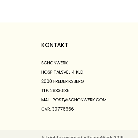
KONTAKT
SCHÖNWERK
HOSPITALSVEJ 4 KLD.
2000 FREDERIKSBERG
TLF. 26330136
MAIL: POST@SCHONWERK.COM
CVR. 30776666
All rights reserved - SchönWerk 2019