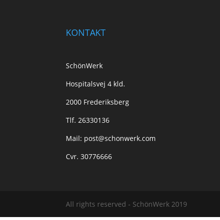
KONTAKT
SchönWerk
Hospitalsvej 4 kld.
2000 Frederiksberg
Tlf. 26330136
Mail: post@schonwerk.com
Cvr. 30776666
All rights reserved - SchönWerk 2019