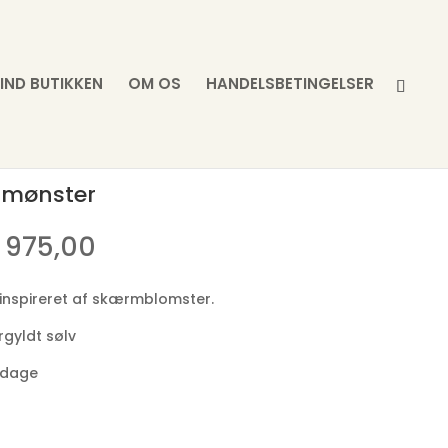
FIND BUTIKKEN
OM OS
HANDELSBETINGELSER
lmønster
Prisinterval:
975,00
kr. 795,00
til
inspireret af skærmblomster.
kr. 975,00
rgyldt sølv
3 dage