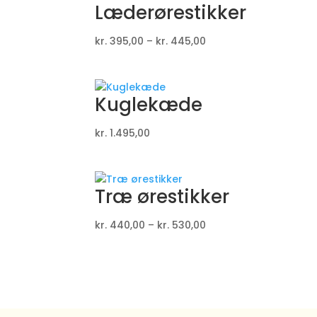
Læderørestikker
Prisinterval:
kr.
395,00
–
kr.
445,00
kr. 395,00
til
kr. 445,00
Kuglekæde
kr.
1.495,00
Træ ørestikker
Prisinterval:
kr.
440,00
–
kr.
530,00
kr. 440,00
til
kr. 530,00