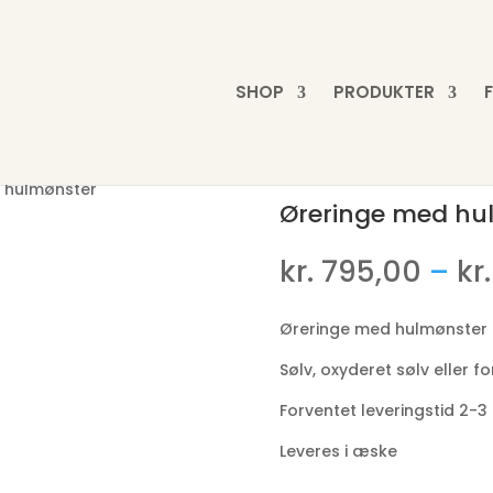
SHOP
PRODUKTER
 hulmønster
Øreringe med hu
kr.
795,00
–
kr.
Øreringe med hulmønster 
Sølv, oxyderet sølv eller fo
Forventet leveringstid 2-
Leveres i æske