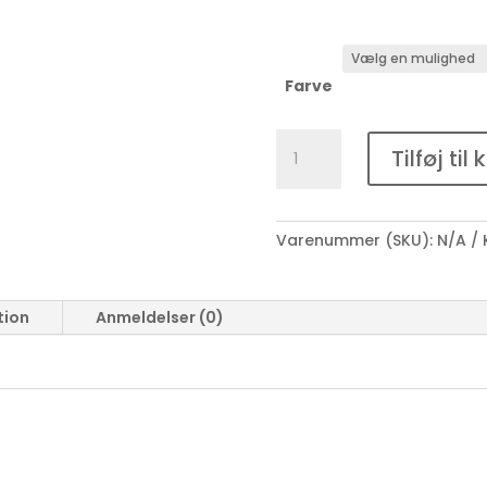
Farve
Øreringe
Tilføj til 
med
hulmønster
antal
Varenummer (SKU):
N/A
tion
Anmeldelser (0)