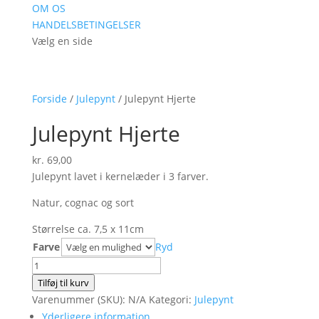
OM OS
HANDELSBETINGELSER
Vælg en side
Forside
/
Julepynt
/ Julepynt Hjerte
Julepynt Hjerte
kr.
69,00
Julepynt lavet i kernelæder i 3 farver.
Natur, cognac og sort
Størrelse ca. 7,5 x 11cm
Farve
Ryd
Julepynt
Hjerte
Tilføj til kurv
antal
Varenummer (SKU):
N/A
Kategori:
Julepynt
Yderligere information